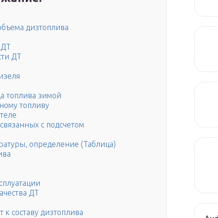
 объема дизтоплива
 ДТ
сти ДТ
изеля
а топлива зимой
ному топливу
ателе
связанных с подсчетом
ратуры, определение (Таблица)
ива
ксплуатации
качества ДТ
 к составу дизтоплива