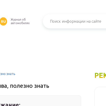
Журнал об
RU
автомобилях
РЕ
зно знать
ва, полезно знать
жание: