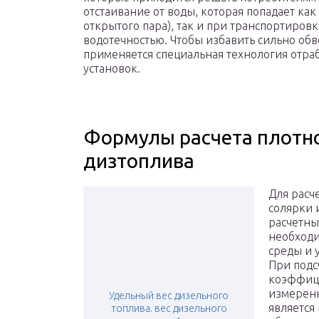
отстаивание от воды, которая попадает ка
открытого пара), так и при транспортировк
водотечностью. Чтобы избавить сильно об
применяется специальная технология отра
установок.
Формулы расчета плотно
дизтоплива
Для расч
солярки 
расчетны
необходи
среды и 
При подс
коэффици
измеренн
Удельный вес дизельного
является
топлива. вес дизельного