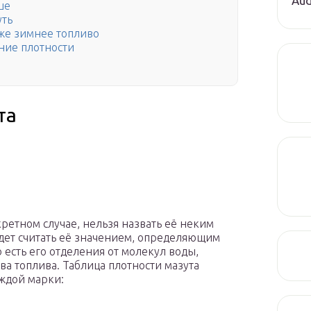
Aud
ше
уть
аже зимнее топливо
ние плотности
та
кретном случае, нельзя назвать её неким
удет считать её значением, определяющим
 есть его отделения от молекул воды,
а топлива. Таблица плотности мазута
ждой марки: