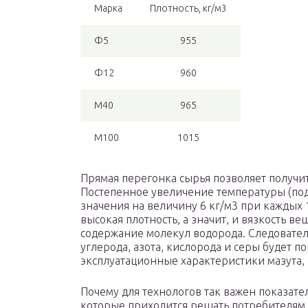
Марка
Плотность, кг/м3
Ф5
955
Ф12
960
М40
965
М100
1015
Прямая перегонка сырья позволяет получит
Постепенное увеличение температуры (по
значения на величину 6 кг/м3 при каждых 
высокая плотность, а значит, и вязкость в
содержание молекул водорода. Следовател
углерода, азота, кислорода и серы будет п
эксплуатационные характеристики мазута, 
Почему для технологов так важен показате
которые приходится решать потребителям 