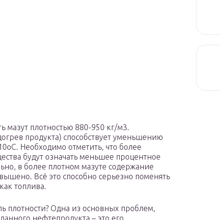
ь мазут плотностью 880-950 кг/м3.
догрев продукта) способствует уменьшению
10оС. Необходимо отметить, что более
ещества будут означать меньшее процентное
ьно, в более плотном мазуте содержание
овышено. Всё это способно серьезно поменять
как топлива.
ль плотности? Одна из основных проблем,
данного нефтепродукта – это его