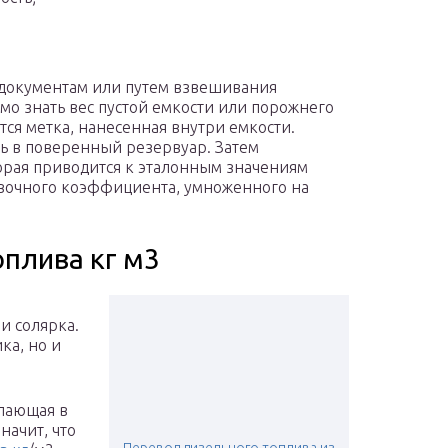
 документам или путем взвешивания
мо знать вес пустой емкости или порожнего
тся метка, нанесенная внутри емкости.
ть в поверенный резервуар. Затем
орая приводится к эталонным значениям
вочного коэффициента, умноженного на
оплива кг м3
и солярка.
ка, но и
упающая в
начит, что