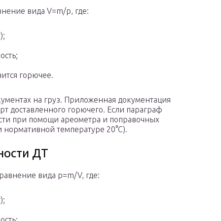
нение вида V=m/p, где:
);
ость;
нится горючее.
кументах на груз. Приложенная документация
рт доставленного горючего. Если параграф
ности при помощи ареометра и поправочных
 нормативной температуре 20°С).
ности ДТ
равнение вида p=m/V, где:
);
ость;