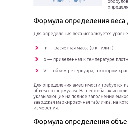
топлива в 1 литре
оборудов
определя
Формула определения веса
Для определения веса используется уравне
m — расчетная масса (в кг или т);
р — приведенная к температуре плотн
V — объем резервуара, в котором хра
Для определения вместимости требуется из
объем по формулам. На нефтебазах исполь
указывающие на полное заполнение емкос
заводская маркировочная табличка, на ко
измерения.
Формула определения объе