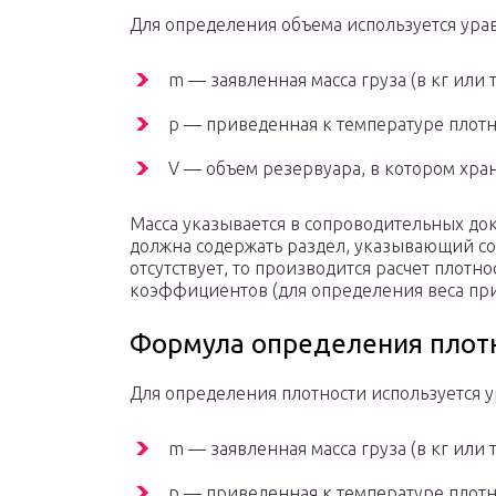
Для определения объема используется урав
m — заявленная масса груза (в кг или т
р — приведенная к температуре плотн
V — объем резервуара, в котором хра
Масса указывается в сопроводительных до
должна содержать раздел, указывающий со
отсутствует, то производится расчет плот
коэффициентов (для определения веса при
Формула определения плот
Для определения плотности используется у
m — заявленная масса груза (в кг или т
р — приведенная к температуре плотн