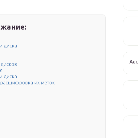
жание:
и диска
Aud
 дисков
я
и диска
 расшифровка их меток