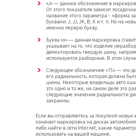
«J» — данное обозначение в маркиров
От этого показателя зависит посадочн
название этого параметра − «форма з
буквами: J, JJ, JK, B, K и т. п. Но на
именно первую букву.
Буква «х» — данная маркировка ставит
указывает на то, что изделие неразбо
демонтировать твердую шину, наприм
используются разборные. В этом случае
Следующее обозначение «15» — это ди
его радиальность, которая должна быт
шины. Некоторые владельцы авто ошиб
это одно и то же, на самом деле это р
следующие значения радиальности дис
закраины.
Если вы отправляетесь за покупкой новых к
означает маркировка на дисках автомобил
либо найти в сети Internet, какие параме
использовать на вашей машине.