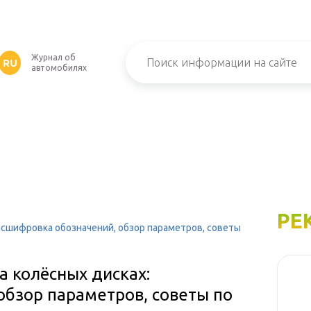
Журнал об
RU
автомобилях
РЕ
расшифровка обозначений, обзор параметров, советы
а колёсных дисках:
обзор параметров, советы по