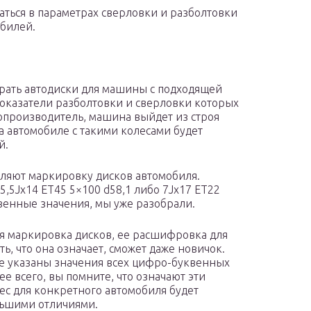
аться в параметрах сверловки и разболтовки
обилей.
рать автодиски для машины с подходящей
показатели разболтовки и сверловки которых
топроизводитель, машина выйдет из строя
на автомобиле с такими колесами будет
й.
ляют маркировку дисков автомобиля.
,5Jx14 ET45 5×100 d58,1 либо 7Jx17 ET22
квенные значения, мы уже разобрали.
ая маркировка дисков, ее расшифровка для
ь, что она означает, сможет даже новичок.
де указаны значения всех цифро-буквенных
ее всего, вы помните, что означают эти
ес для конкретного автомобиля будет
льшими отличиями.