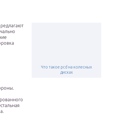
предлагают
ачально
ние
фровка
Что такое pcd на колесных
дисках
ороны.
ированного
стальная
а.