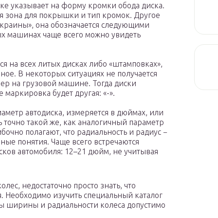
ке указывает на форму кромки обода диска.
ая зона для покрышки и тип кромок. Другое
акраины», она обозначается следующими
 новых машинах чаще всего можно увидеть
ся на всех литых дисках либо «штамповках»,
рное. В некоторых ситуациях не получается
ер на грузовой машине. Тогда диски
 маркировка будет другая: «-».
аметр автодиска, измеряется в дюймах, или
ь точно такой же, как аналогичный параметр
очно полагают, что радиальность и радиус −
азные понятия. Чаще всего встречаются
ков автомобиля: 12–21 дюйм, не учитывая
олес, недостаточно просто знать, что
я. Необходимо изучить специальный каталог
тры ширины и радиальности колеса допустимо