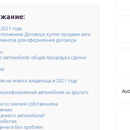
жание:
2021 года
полнению Договора купли продажи авто
ументов для оформления договора
ты
о автомобиля: общая процедура сделки
ии
я на нового владельца в 2021 году
Aud
ереоформления автомобиля на другого
и со сменой собственника
лении
жанного автомобиля?
робегом
 деньги без проблем