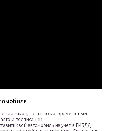
втомобиля
России закон, согласно которому новый
 авто и подписании
ставить свой автомобиль на учет в ГИБДД