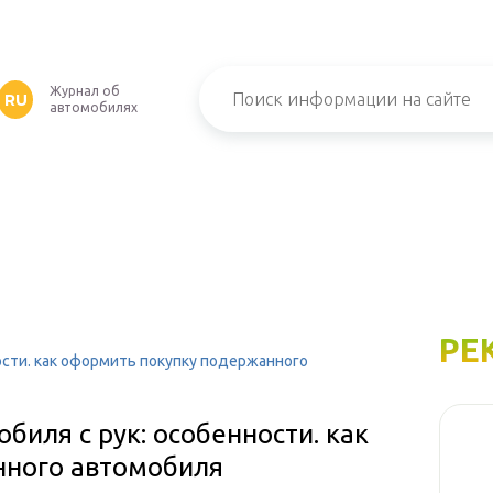
Журнал об
RU
автомобилях
РЕ
ости. как оформить покупку подержанного
иля с рук: особенности. как
нного автомобиля