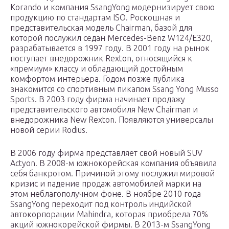
Korando и компания SsangYong модернизирует свою
продукцию по стандартам ISO. Роскошная и
представительская модель Chairman, базой для
которой послужил седан Mercedes-Benz W124/E320,
разрабатывается в 1997 году. В 2001 году на рынок
поступает внедорожник Rexton, относящийся к
«премиум» классу и обладающий достойным
комфортом интерьера. Годом позже публика
знакомится со спортивным пикапом Ssang Yong Musso
Sports. В 2003 году фирма начинает продажу
представительского автомобиля New Chairman и
внедорожника New Rexton. Появляются универсалы
новой серии Rodius.
В 2006 году фирма представляет свой новый SUV
Actyon. В 2008-м южнокорейская компания объявила
себя банкротом. Причиной этому послужил мировой
кризис и падение продаж автомобилей марки на
этом неблагополучном фоне. В ноябре 2010 года
SsangYong переходит под контроль индийской
автокорпорации Mahindra, которая приобрела 70%
акций южнокорейской фирмы. В 2013-м SsangYong