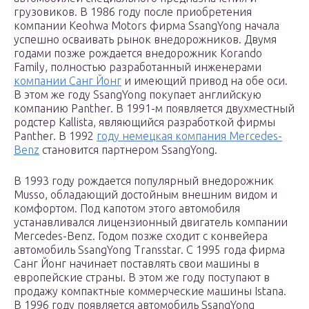
грузовиков. В 1986 году после приобретения
компании Keohwa Motors фирма SsangYong начала
успешно осваивать рынок внедорожников. Двумя
годами позже рождается внедорожник Korando
Family, полностью разработанный инженерами
компании Санг Йонг
и имеющий привод на обе оси.
В этом же году SsangYong покупает английскую
компанию Panther. В 1991-м появляется двухместный
родстер Kallista, являющийся разработкой фирмы
Panther. В 1992
году немецкая компания Mercedes-
Benz
становится партнером SsangYong.
В 1993 году рождается популярный внедорожник
Musso, обладающий достойным внешним видом и
комфортом. Под капотом этого автомобиля
устанавливался лицензионный двигатель компании
Mercedes-Benz. Годом позже сходит с конвейера
автомобиль SsangYong Transstar. С 1995 года фирма
Санг Йонг начинает поставлять свои машины в
европейские страны. В этом же году поступают в
продажу компактные коммерческие машины Istana.
В 1996 году появляется автомобиль SsangYong