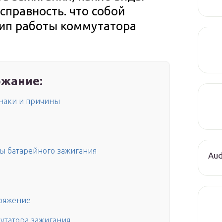
справность. что собой
цип работы коммутатора
жание:
наки и причины
мы батарейного зажигания
Aud
пряжение
утатора зажигания